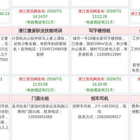
潜江资讯网发布:
2026/7/1
潜江资讯网发布:
2026/7/1
:42:13
潜江
14:14:57
13:22:26
↑有效期还有21天↑
↑有效期还有21天↑
潜江微派职业技能培训
写字楼招租
，主要
计算机办公软件班马上要上课啦，
城市一号16楼全新写字楼招租，
工作
复，无
还有少数名额，有想学的抓紧报
已装修，面积190m²左右，有少量
15元
名！咨询电话：13349724983张
办公家具，随时可以拎包入驻，有
工作
做几个
老师
意者联系：13308611994
500
薪资
有意
/1
潜江资讯网发布:
2026/7/1
潜江资讯网发布:
2026/7/1
11:03:56
14:20:45
↑有效期还有21天↑
↑有效期还有21天↑
门面出租
招车司机
部手机
县河街东门菜场对面靠近东风路口
招带车司机，2个小时200元，现
曹禺
职全职
两间门面出租，联系电话：
结
便配
指导，
13593901669
联系方式：15826929017
套路，
收入上
8