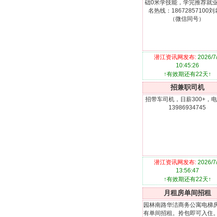
础0米学技能，学完推荐就
名热线：18672857100
（微信同号）
潜江资讯网发布:
2026/7
10:45:26
↑有效期还有22天↑
招兼职司机
招带车司机，日薪300+，
13986934745
潜江资讯网发布:
2026/7
13:56:47
↑有效期还有22天↑
月租房单间招租
园林南路华洁商务公寓电梯
有单间招租。拎包即可入住