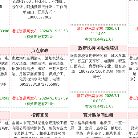
8:30-18:00，月休4天，不加班，
5
包午饭，阿姨做饭很好吃，工作简
单自由，联系方式：
19008677962
潜江资讯网发布:
2026/7/1
:33:06
潜江资讯网发布:
2026/7/1 9:33:53
11:14:09
↑有效期还有21天↑
↑有效期还有21天↑
政府扶持 补贴性培训
点点家政
微派职校近期开班的有：城区叉车
有：电
家政为您空调清洗、油烟机清洗、
潜江
班，积玉口叉车班，电脑班，积玉
中式面
沙发清洗、地毯清洗、窗帘清洗、
婚车
口面点班，育婴师等专业，报名热
婴师，
招牌外墙清洗、搬家、开荒日常保
迪，
线：18672857100刘老师（微信
缝纫
洁、月嫂育婴师服务、保姆护工、
址
同号）
化粪池污水沟清淤，电话
米】
微老师
6952333/18727355995
潜江资讯网发布:
2026/7/1
:14:43
潜江资讯网发布:
2026/7/1 8:27:59
潜江
10:02:08
↑有效期还有21天↑
↑有效期还有21天↑
招预算员
育才路单间出租
鑫园未来商贸城湖北创启建设工程
育才路单间出租，电梯房，一室一
厅，独
有限公司招聘预算员，相关专业大
厨一卫，空调，热水器，抽烟机，
要求
联系电
专及以上学历，相关工作经验两
网络，家具齐全，联系电话
地，薪