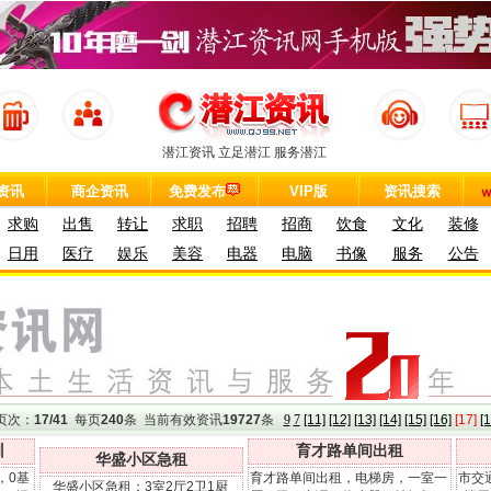
潜江资讯 立足潜江 服务潜江
资讯
商企资讯
免费发布
VIP版
资讯搜索
求购
出售
转让
求职
招聘
招商
饮食
文化
装修
日用
医疗
娱乐
美容
电器
电脑
书像
服务
公告
页次：
17/41
每页
240
条 当前有效资讯
19727
条
9
7
[11]
[12]
[13]
[14]
[15]
[16]
[17]
[1
训
育才路单间出租
华盛小区急租
，0基
育才路单间出租，电梯房，一室一
市交
华盛小区急租：3室2厅2卫1厨