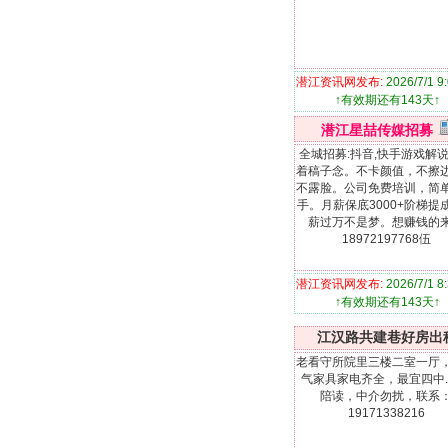
潜江资讯网发布:
2026/7/1 9
↑有效期还有143天↑
潜江星喆传媒招募
全城招募:抖音,快手游戏解
着稿子念。不卡颜值，不擦
不露脸。公司免费培训，简
手。月薪保底3000+阶梯提
薪过万不是梦。想赚钱的
18972197768伍
潜江资讯网发布:
2026/7/1 8
↑有效期还有143天↑
江汉路共建巷好房出
老看守所院里三楼二室一厅
气家具家电齐全，最宜四中
陪读，中介勿扰，联系
19171338216