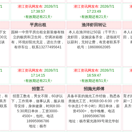
/1
潜江资讯网发布:
2026/7/1
潜江资讯网发布:
2026/7/1
17:38:57
17:23:49
↑有效期还有21天↑
↑有效期还有21天↑
平房出租
渔洋虾田转让
下女
园林一中旁平房出租全新装修有独
本人在渔洋转让50亩（千平方）
本人
00元
立的橱房和卫生间，空调冰箱都
龙虾田，设施设备齐全，进场就可
田，
面谈
有，环境好阳光充足，进出方便，
以获利，无转让费，有意者联系手
有停车位，联系13277495641
机号：18608662085
/1
潜江资讯网发布:
2026/7/1
潜江资讯网发布:
2026/7/1
17:14:15
16:59:47
↑有效期还有21天↑
↑有效期还有51天↑
招普工
招抛光师傅
卫，有
招普工数名，男女不限，60岁以
具备丰富的抛光工作经验，熟悉各
育才
具齐
下，工作简单，做事认真，服从领
类抛光工艺，时间8:00-6:00（中
厨一
。联系
导安排，身体健康，时间8:00-
午休息1个半小时）周日单休，薪
具齐
5:30周日单休，工资3000-
资4500+，包中晚餐。电话
4500+，包吃。电话
18995996786
18995996786
地址：杨市紫光路99号湖北华创
地址：杨市