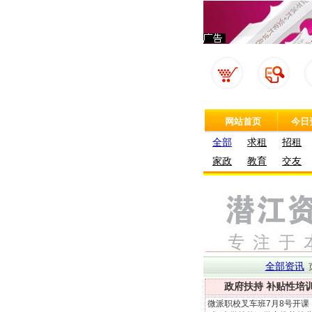
网站首页
今日
全部
求租
招租
家政
教育
交友
全部资讯
政府扶持 补贴性培
微派职校叉车班7月8号开课