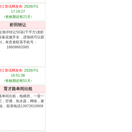
潜江资讯网发布:
2026/7/1
17:19:27
↑有效期还有21天↑
虾田转让
在渔洋转让50亩(千平方)龙虾
设备设施齐全，进场就可以获
利，有意者联系手机号：
18608662085
潜江资讯网发布:
2026/7/1
16:51:36
↑有效期还有51天↑
育才路单间出租
路单间出租，电梯房，一室一
卫，空调，热水器，网络，家
全，联系电话13972610909