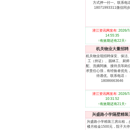
方式押一付一。联系电
18071993311微信同
潜江资讯网发布:
2026/7
14:55:35
↑有效期还有22天↑
机关物业大量招聘
机关物业现招聘保安、保洁
工（持证）、园林工、厨师
配、洗摘阿姨、接待员等岗
求责任心强，有经验者优先
待遇优。联系电话：
18086663646
潜江资讯网发布:
2026/7
10:31:52
↑有效期还有21天↑
兴盛路小学隔壁精装
兴盛路小学精装三房出租，
楼月租金1500元，院子大