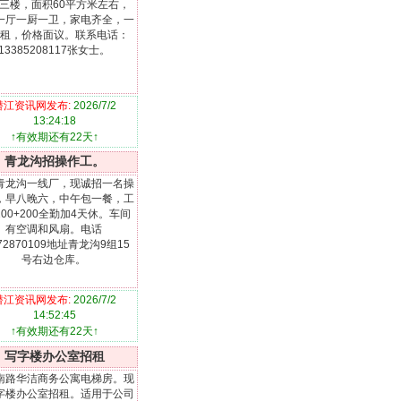
三楼，面积60平方米左右，
一厅一厨一卫，家电齐全，一
租，价格面议。联系电话：
13385208117张女士。
潜江资讯网发布:
2026/7/2
13:24:18
↑有效期还有22天↑
青龙沟招操作工。
青龙沟一线厂，现诚招一名操
，早八晚六，中午包一餐，工
200+200全勤加4天休。车间
有空调和风扇。电话
072870109地址青龙沟9组15
号右边仓库。
潜江资讯网发布:
2026/7/2
14:52:45
↑有效期还有22天↑
写字楼办公室招租
南路华洁商务公寓电梯房。现
字楼办公室招租。适用于公司