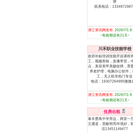
便
联系电话：1334972987
潜江资讯网发布:
2026/7/1 9
↑有效期还有21天↑
川禾职业技能学校
政府补贴培训技能开设课程
工，视频剪辑，直播带货，
点，美容美甲美睫纹绣，育
养老护理，电脑办公软件，
工，无人机等热门专业
电话：19307264995微
潜江资讯网发布:
2026/7/1 9
↑有效期还有21天↑
住房出租
泰丰曹禺中学旁边，两室一
立通道，宽敞明亮环境好，
话13451149477