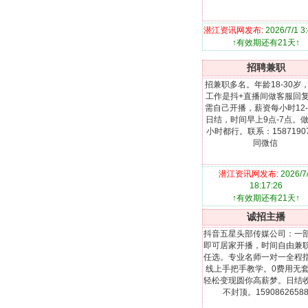
潜江资讯网发布:
2026/7/1 3
↑有效期还有21天↑
招聘兼职
招兼职多名。年龄18-30岁
工作是抖+直播间做客服回
需自己开播，薪资每小时12-
日结，时间早上9点-7点。
小时都行。联系：15871907
同微信
潜江资讯网发布:
2026/7
18:17:26
↑有效期还有21天↑
诚招主播
抖音五星头部传媒公司：一
即可居家开播，时间自由兼
任选。专业名师一对一全程
线上手把手教学。0费用无
轻松变现圆你高薪梦。日结
不封顶。1590862658