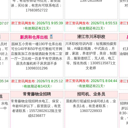
年，有造价师证书优先，薪资面
13972610909
责作
谈，买社保，有意向可联系电话：
对
17683852722
潜江资讯网发布:
2026/7/1 9:05:39
潜江资讯网发布:
2026/7/1 8:55:53
潜江
:07:07
↑有效期还有21天↑
↑有效期还有21天↑
潜江市川禾职校
新房和仓库出租
川禾职校培训内容：短视频拍摄剪
说员对
园林五小旁有一楼190平仓库出租
辑，AI爆款视频，中式面点，月
边，可
可分140平和50平也可整租可开网
灯
嫂，家政，养老护理，美容，制图
单好上
店服装加工存放烟酒副食另有二室
油烟
员，服装缝纫工，无人机，电工
成，月
一厅一卫出租一百多平有空调热水
等。报名热线：13085135871文
来！
器洗衣服机柜子床房源不多
文老师
13098331296
潜江资讯网发布:
2026/7/1 8:04:44
:35:34
潜江资讯网发布:
2026/7/1 8:25:12
潜江
↑有效期还有21天↑
↑有效期还有143天↑
常青藤物业招聘
招司机、业务员
租
常青藤物业现招聘水电工、保安，
晨航商行现诚招乡镇司机1名，业
，水电
招聘
年龄60岁以下，薪资面议，有意
务员1名，有意者联系：
.一中
岁以
者请联系：15572802612陈主管
13607228933
：
8:3
或6236877
金，