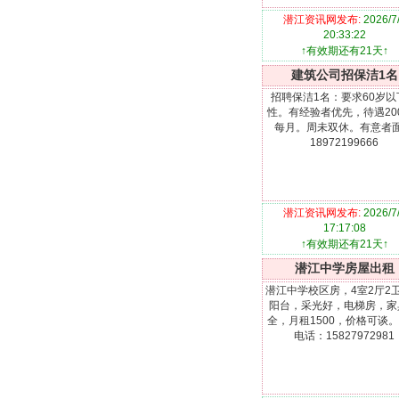
潜江资讯网发布:
2026/7
20:33:22
↑有效期还有21天↑
建筑公司招保洁1名
招聘保洁1名：要求60岁以
性。有经验者优先，待遇20
每月。周未双休。有意者
18972199666
潜江资讯网发布:
2026/7
17:17:08
↑有效期还有21天↑
潜江中学房屋出租
潜江中学校区房，4室2厅2
阳台，采光好，电梯房，家
全，月租1500，价格可谈
电话：15827972981