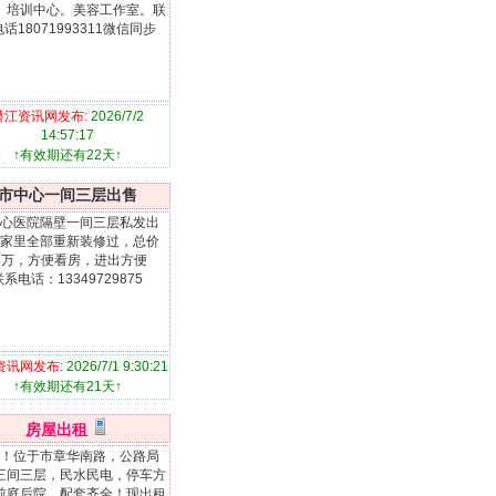
。培训中心。美容工作室。联
话18071993311微信同步
潜江资讯网发布:
2026/7/2
14:57:17
↑有效期还有22天↑
市中心一间三层出售
心医院隔壁一间三层私发出
家里全部重新装修过，总价
8万，方便看房，进出方便
联系电话：13349729875
资讯网发布:
2026/7/1 9:30:21
↑有效期还有21天↑
房屋出租
！位于市章华南路，公路局
三间三层，民水民电，停车方
前庭后院。配套齐全！现出租