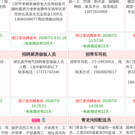
业！报
厨一卫，空调，热水器，抽烟机，
楼层
130平米精装修拎包入住有钥匙可
刘老师
网络，家具齐全，联系电话
两室
随时看房方便有免费停车场学区房
13972610909
年起
性价比高采光充足租金1300元
13094268077周经理微信同步
/2
潜江资讯网发布:
2026/7/2
潜江资讯网发布:
2026/7/2 9:51:19
11:57:36
↑有效期还有326天↑
↑有效期还有22天↑
招聘厨房做饭人员
招带车司机
电话：
湖北鼎开电气招聘食堂做饭人员
招带车司机，2个小时200元，现
东门
人数：1名年龄60岁以下
结
作工
联系电话：17371743346
联系方式：15826929017
资3
19
/2
潜江资讯网发布:
2026/7/2
潜江资讯网发布:
2026/7/2
14:25:21
14:28:00
↑有效期还有22天↑
↑有效期还有22天↑
青龙沟招配送员
招聘
房。现
东门青龙沟一线厂现诚招一名配送
园林
披萨店招工作人员，月休两天，工
。付款
员。工资2000底薪加3%提成，大
有写
作简单，不招暑假工，地址县河街