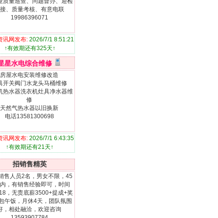
业质量巡查、问题督办、迎检
接、质量考核、有意电联
19986396071
资讯网发布:
2026/7/1 8:51:21
↑有效期还有325天↑
星星水电综合维修
房屋水电安装维修改造
具开关阀门水龙头马桶维修
机热水器洗衣机灶具净水器维
修
天然气热水器以旧换新
电话13581300698
资讯网发布:
2026/7/1 6:43:35
↑有效期还有21天↑
招销售精英
销售人员2名，男女不限，45
内，有销售经验即可，时间
0-18，无责底薪3500+提成+奖
包午饭，月休4天，团队氛围
好，相处融洽，欢迎咨询
13593907784