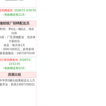
资讯网发布:
2026/7/1 8:50:50
↑有效期还有21天↑
缝纫线厂招聘配送员
时间：早8点—晚6点，纯长
白班
内容：厂区货物配送，包含体
力装卸活
休息：每月休1天
：3000-5000元，多劳多得
者直接微信：19072870109
潜江资讯网发布:
2026/7/1
23:52:45
↑有效期还有52天↑
房屋出租
中学旁3楼出租离校近出入方
套齐全，联系13687258022