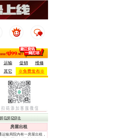
运输
促销
维修
其它
※免费发布※
8]
[19]
[20]
8
:
房屋出租
通运输局院内有一房屋出租，