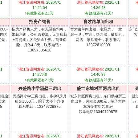
/1
潜江资讯网发布:
2026/7/1
潜江资讯网发布:
2026/7/1
14:21:54
14:26:48
↑有效期还有21天↑
↑有效期还有21天↑
招房产销售
育才路单间出租
00-
招房产销售人才，有无经验均可，
育才路单间出租，电梯房，一室一
东门
天包吃
带薪培训，公司给资源，无责底薪
厨一卫，空调，热水器，抽烟机，
客
优先，
+高提成＋各类奖金补贴，商业保
网络，家具齐全，联系电话
险，月休4-8天，联系电话：
13972610909
13697305620
/1
潜江资讯网发布:
2026/7/1
潜江资讯网发布:
2026/7/1
14:27:40
14:40:39
↑有效期还有21天↑
↑有效期还有21天↑
兴盛路小学隔壁三房出
盛世东城对面两房出租
月租金
兴盛路小学三房出租，步梯3房月
城东片区两房出租，东门供电所三
建
过来
租金1500元，院子大停车方便
房出售，月租金800元，院子大停
万
5
联系电话：13349729875
车方便有钥匙看房
联系电话13349729875
/1
潜江资讯网发布:
2026/7/1
潜江资讯网发布:
2026/7/1