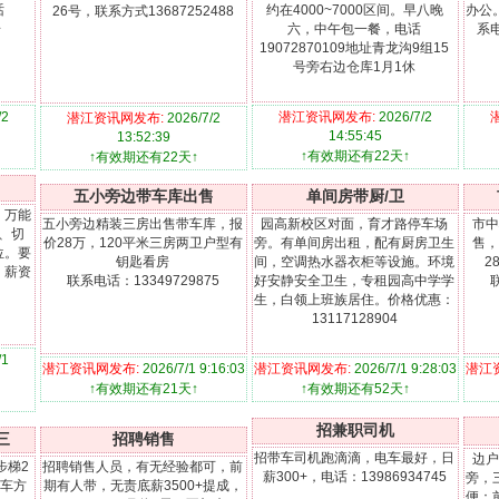
话
约在4000~7000区间。早八晚
办公
26号，联系方式13687252488
步
六，中午包一餐，电话
系电
19072870109地址青龙沟9组15
号旁右边仓库1月1休
/2
潜江资讯网发布:
2026/7/2
潜江资讯网发布:
2026/7/2
14:55:45
13:52:39
↑有效期还有22天↑
↑有效期还有22天↑
五小旁边带车库出售
单间房带厨/卫
、万能
五小旁边精装三房出售带车库，报
园高新校区对面，育才路停车场
市中
、切
价28万，120平米三房两卫户型有
旁。有单间房出租，配有厨房卫生
售，
位。要
钥匙看房
间，空调热水器衣柜等设施。环境
2
，薪资
联系电话：13349729875
好安静安全卫生，专租园高中学学
生，白领上班族居住。价格优惠：
13117128904
/1
潜江资讯网发布:
2026/7/1 9:16:03
潜江资讯网发布:
2026/7/1 9:28:03
潜江
↑有效期还有21天↑
↑有效期还有52天↑
招兼职司机
三
招聘销售
招带车司机跑滴滴，电车最好，日
边户
步梯2
招聘销售人员，有无经验都可，前
薪300+，电话：13986934745
旁，
停车方
期有人带，无责底薪3500+提成，
便：