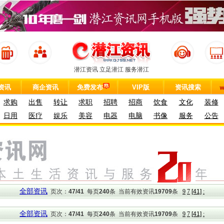
潜江资讯 立足潜江 服务潜江
资讯
商企资讯
免费发布
VIP版
资讯搜索
求购
出售
转让
求职
招聘
招商
饮食
文化
装修
日用
医疗
娱乐
美容
电器
电脑
书像
服务
公告
全部资讯
页次：
47/41
每页
240
条 当前有效资讯
19709
条
9
7
[41]
:
全部资讯
页次：
47/41
每页
240
条 当前有效资讯
19709
条
9
7
[41]
: