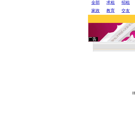
全部
求租
招租
家政
教育
交友