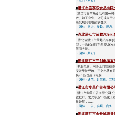
（总口 - 其它）
■
潜江市尝享乐食品有限
潜江市尝享乐食品有限公司
产、加工企业。公司成立于2
茶发展到现在的快餐焌...
（园林 - 旅游、餐饮、娱乐
■
湖北潜江市荣越汽车租
湖北省潜江市荣越汽车租赁
型，一流的品牌车型,以及完
等商务接...
（园林 - 其它）
■
湖北潜江市三创电脑有
专业电脑、网络上门安装维
安装维护经验。三创电脑有限
换9.5折优惠（电脑...
（园林 - 通信、计算机、互
■
潜江市华星广告有限公
潜江市华星广告有限公司 公
霓虹灯、发光字及“D亮化工
量雄厚，从...
（园林 - 广告、会展、商务
■
湖北潜江市金长城职业