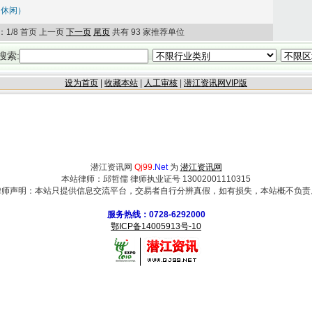
、休闲）
：1/8 首页 上一页
下一页
尾页
共有 93 家推荐单位
搜索:
设为首页
|
收藏本站
|
人工审核
|
潜江资讯网VIP版
潜江资讯网
Qj99
.Net
为
潜江资讯网
本站律师：邱哲儒 律师执业证号 13002001110315
律师声明：本站只提供信息交流平台，交易者自行分辨真假，如有损失，本站概不负责
服务热线：0728-6292000
鄂ICP备14005913号-10