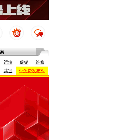
索
运输
促销
维修
其它
※免费发布※