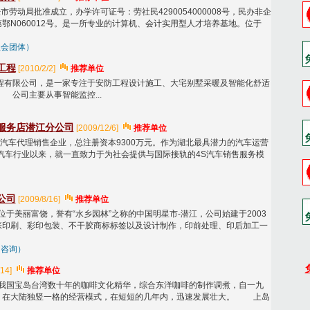
市劳动局批准成立，办学许可证号：劳社民4290054000008号，民办非企
鄂N060012号。是一所专业的计算机、会计实用型人才培养基地。位于
社会团体）
工程
[2010/2/2]
推荐单位
有限公司，是一家专注于安防工程设计施工、大宅别墅采暖及智能化舒适
 公司主要从事智能监控...
服务店潜江分公司
[2009/12/6]
推荐单位
车代理销售企业，总注册资本9300万元。作为湖北最具潜力的汽车运营
入汽车行业以来，就一直致力于为社会提供与国际接轨的4S汽车销售服务模
公司
[2009/8/16]
推荐单位
于美丽富饶，誉有“水乡园林”之称的中国明星市-潜江，公司始建于2003
张印刷、彩印包装、不干胶商标标签以及设计制作，印前处理、印后加工一
、咨询）
14]
推荐单位
我国宝岛台湾数十年的咖啡文化精华，综合东洋咖啡的制作调煮，自一九
，在大陆独竖一格的经营模式，在短短的几年内，迅速发展壮大。 上岛