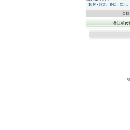
（园林 - 旅游、餐饮、娱乐
页数
潜江单位