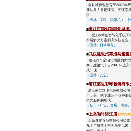
金长城职业教育于2002年经
业法登人登记证号：民证字第
潜...
（园林 - 党政、国家机关、
■
潜江市精创智能化系统
潜江市精创智能化系统工程
家居解决方案的高科技企业。
（园林 - 日常服务）
■
武汉建银汽车海马销售
建银汽车是湖北地区的大型汽
商，建银汽车自2001年进
式。现...
（园林 - 其它）
■
潜江盛世彩印包装有限
潜江盛世彩印包装有限公司位
年，是一家专业从事各种纸
条龙服务的现代...
（杨市 - 广告、会展、商务
■
上岛咖啡潜江店
[2009/8/
上岛咖啡食品有限公司吸收
九七年成立于中国海南以来
品牌已深入人...