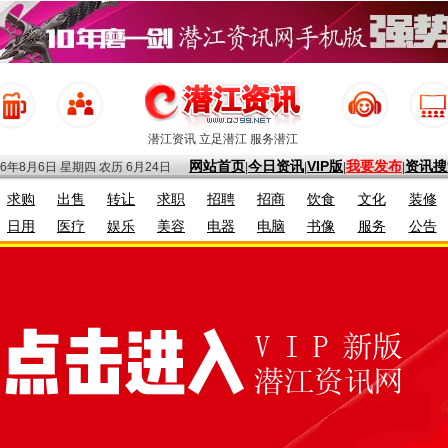
潜江资讯 立足潜江 服务潜江
网站首页
今日资讯
VIP版
我要发布
资讯搜
26年8月6日 星期四
农历 6月24日
|
|
|
|
求购
出售
转让
求职
招聘
招商
饮食
文化
装修
日用
医疗
娱乐
美容
电器
电脑
书像
服务
公告