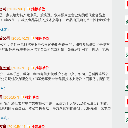
公司
[2010/7/31]
推荐单位
是一家以地方特产焌米茶、焌豌豆、水麻酥为主营业务的现代化食品生
007年5月，在武汉食品学院的技术指导下，产品由开始的单一性炒制焌米
、休闲）
赁公司
[2010/7/13]
推荐单位
公司，是荆州昌顺汽车服务公司的长期合作伙伴，拥有多款进口和合资车
善的服务体系,主要经营汽车自驾和代驾租赁、婚嫁迎娶用车、机场、车站
限公司
[2010/7/11]
推荐单位
护，从事联想、戴尔、组装电脑安装维护；有中兴、华为、思科网络设备
公司现优价办理会员：100元享受全年免费技术支持及上门服务，配件更
联网）
司
[2010/6/7]
推荐单位
司简介 潜江市华星广告有限公司是一家致力于大型LED显示屏设计制作、
程系列的专业企业。本公司拥有近千平方米的制作基地，设备先进、技术力
、咨询）
教育
[2010/5/11]
推荐单位