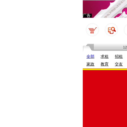
1
全部
求租
招租
家政
教育
交友