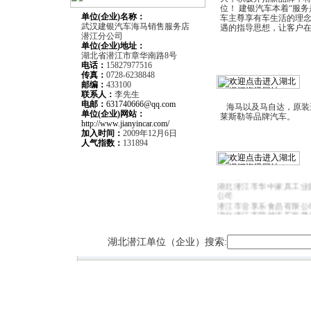
位！ 建银汽车本着“服
单位(企业)名称：
车主尊享有车生活的理
武汉建银汽车海马销售服务店
遇的指导思想，让客户
潜江分公司
单位(企业)
地址：
湖北省潜江市章华南路8号
电话：
15827977516
传真：
0728-6238848
邮编：
433100
联系人：
李先生
电邮：
631740666@qq.com
海马以及马自达，原装进口沃
单位(企业)网站：
莱斯勒等品牌汽车。
http://www.jianyincar.com/
加入时间：
2009年12月6日
人气指数：
131894
潜江市喜路汽车租赁服务
潜江蓝岛餐厅
湖北潜江市华中家具工业
公司
潜江市尝享乐食品有限公
湖北潜江市荣越汽车租赁
湖北潜江市三创电脑有限
潜江市华星广告有限公司
湖北潜江单位（企业）搜索:
湖北潜江市金长城职业教
潜江市精创智能化系统工
武汉建银汽车海马销售服
江分公司
潜江盛世彩印包装有限公
上岛咖啡潜江店