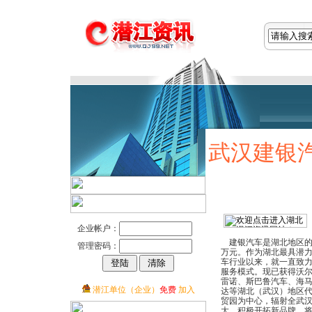
武汉建银
企业帐户：
建银汽车是湖北地区的大
管理密码：
万元。作为湖北最具潜力
车行业以来，就一直致力
服务模式。现已获得沃尔
雷诺、斯巴鲁汽车、海
潜江单位（企业）
免费
加入
达等湖北（武汉）地区
贸园为中心，辐射全武
大，积极开拓新品牌，