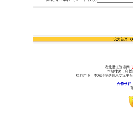
湖北潜江市金长城职业教
潜江市精创智能化系统工
武汉建银汽车海马销售服
江分公司
潜江盛世彩印包装有限公
上岛咖啡潜江店
设为首页
|
湖北潜江资讯网
Q
本站律师：邱哲
律师声明：本站只提供信息交流平台
合作伙伴
鄂