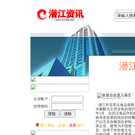
潜
企业帐户：
潜江市尝享乐食品有限
管理密码：
水麻酥为主营业务的现代
年5月，在武汉食品学院
焌米茶发展到现在的快
产以五谷杂粮混合炒制
潜江单位（企业）
免费
加入
茶企业，被誉为中国第一
旨：传承千年饮食文化
信创品牌。坚持质量第