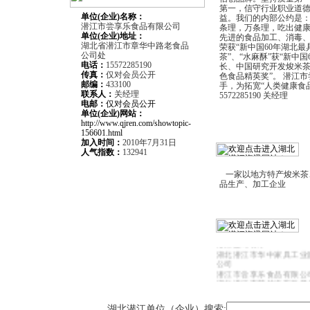
第一，信守行业职业道
单位(企业)名称：
益。我们的内部公约是
潜江市尝享乐食品有限公司
条理，万条理，吃出健康
单位(企业)
地址：
先进的食品加工、消毒、
湖北省潜江市章华中路老食品
荣获“新中国60年湖北最
公司处
茶”、“水麻酥”获“新中
电话：
15572285190
长、中国研究开发焌米茶
传真：
仅对会员公开
色食品精英奖”。 潜江
邮编：
433100
手，为拓宽“人类健康食
联系人：
关经理
5572285190 关经理
电邮：
仅对会员公开
单位(企业)网站：
http://www.qjren.com/showtopic-
156601.html
加入时间：
2010年7月31日
人气指数：
132941
一家以地方特产焌米茶
品生产、加工企业
潜江市喜路汽车租赁服务
潜江蓝岛餐厅
湖北潜江市华中家具工业
公司
潜江市尝享乐食品有限公
湖北潜江市荣越汽车租赁
湖北潜江市三创电脑有限
潜江市华星广告有限公司
湖北潜江单位（企业）搜索: