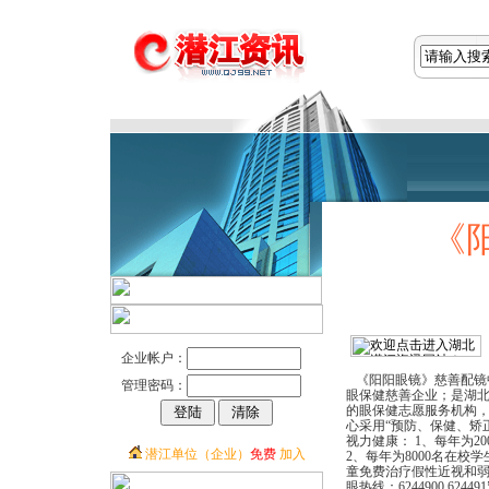
《
企业帐户：
《阳阳眼镜》慈善配镜
管理密码：
眼保健慈善企业；是湖
的眼保健志愿服务机构
心采用“预防、保健、矫
视力健康： 1、每年为2
潜江单位（企业）
免费
加入
2、每年为8000名在校
童免费治疗假性近视和弱
眼热线：6244900 624491