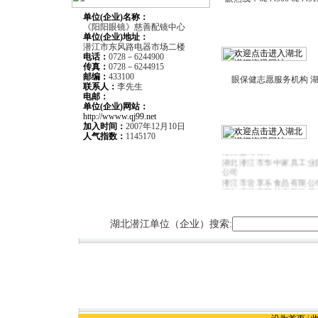
单位(企业)名称：
《阳阳眼镜》慈善配镜中心
单位(企业)
地址：
潜江市东风路电器市场二楼
电话：
0728－6244900
传真：
0728－6244915
邮编：
433100
眼保健志愿服务机构 
联系人：
李先生
电邮：
单位(企业)网站：
http://wwww.qj99.net
加入时间：
2007年12月10日
人气指数：
1145170
潜江市喜路汽车租赁服务
潜江蓝岛餐厅
湖北潜江市华中家具工业
公司
潜江市尝享乐食品有限公
湖北潜江市荣越汽车租赁
湖北潜江市三创电脑有限
潜江市华星广告有限公司
湖北潜江市金长城职业教
湖北潜江单位（企业）搜索:
潜江市精创智能化系统工
武汉建银汽车海马销售服
江分公司
潜江盛世彩印包装有限公
上岛咖啡潜江店