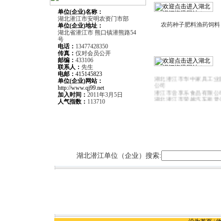
单位(企业)名称：
湖北潜江市安明农资门市部
农药种子肥料渔药饲料
单位(企业)
地址：
湖北省潜江市 熊口镇潜熊路54
号
电话：
13477428350
传真：
仅对会员公开
邮编：
433106
潜江市喜路汽车租赁服务
联系人：
先生
潜江蓝岛餐厅
电邮：
415145823
湖北潜江市华中家具工业
单位(企业)网站：
公司
http://www.qj99.net
潜江市尝享乐食品有限公
加入时间：
2011年3月5日
湖北潜江市荣越汽车租赁
人气指数：
113710
湖北潜江市三创电脑有限
潜江市华星广告有限公司
湖北潜江市金长城职业教
潜江市精创智能化系统工
武汉建银汽车海马销售服
江分公司
潜江盛世彩印包装有限公
上岛咖啡潜江店
湖北潜江单位（企业）搜索: