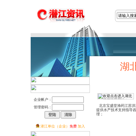
湖
企业帐户：
北京宝盛堂渔药江苏洪
管理密码：
提供水产技术支持指导咨
理；
潜江单位（企业）
免费
加入