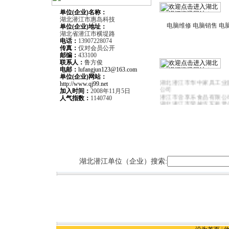
单位(企业)名称：
湖北潜江市惠岛科技
电脑维修 电脑销售 电
单位(企业)
地址：
湖北省潜江市横堤路
电话：
13907228074
传真：
仅对会员公开
邮编：
433100
联系人：
鲁方俊
潜江市喜路汽车租赁服务
电邮：
lufangjun123@163.com
潜江蓝岛餐厅
单位(企业)网站：
湖北潜江市华中家具工业
http://www.qj99.net
公司
加入时间：
2008年11月5日
潜江市尝享乐食品有限公
人气指数：
1140740
湖北潜江市荣越汽车租赁
湖北潜江市三创电脑有限
潜江市华星广告有限公司
湖北潜江市金长城职业教
潜江市精创智能化系统工
武汉建银汽车海马销售服
江分公司
潜江盛世彩印包装有限公
上岛咖啡潜江店
湖北潜江单位（企业）搜索: