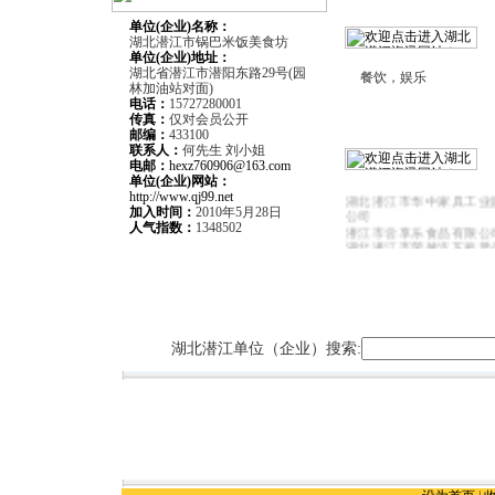
单位(企业)名称：
湖北潜江市锅巴米饭美食坊
单位(企业)
地址：
湖北省潜江市潜阳东路29号(园
餐饮，娱乐
林加油站对面)
电话：
15727280001
传真：
仅对会员公开
邮编：
433100
联系人：
何先生 刘小姐
电邮：
hexz760906@163.com
潜江市喜路汽车租赁服务
单位(企业)网站：
潜江蓝岛餐厅
http://www.qj99.net
湖北潜江市华中家具工业
加入时间：
2010年5月28日
公司
人气指数：
1348502
潜江市尝享乐食品有限公
湖北潜江市荣越汽车租赁
湖北潜江市三创电脑有限
潜江市华星广告有限公司
湖北潜江市金长城职业教
潜江市精创智能化系统工
武汉建银汽车海马销售服
江分公司
湖北潜江单位（企业）搜索:
潜江盛世彩印包装有限公
上岛咖啡潜江店