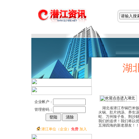
湖
企业帐户：
湖北省潜江市锅巴米饭
管理密码：
火锅、肚片鸡汤、养生
蛇、万州辣子鱼、荆沙财
我们的追求！我们将以
五湖四海的新老朋友！
潜江单位（企业）
免费
加入